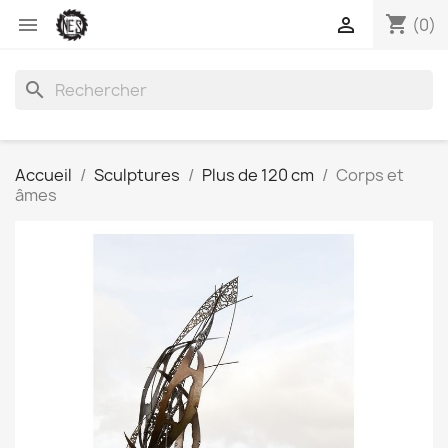
shopping_cart


(0)
search
Accueil
Sculptures
Plus de 120 cm
Corps et
âmes